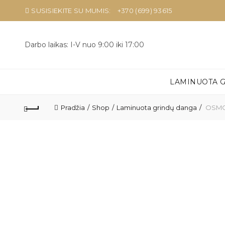
SUSISIEKITE SU MUMIS:
+370 (699) 93615
Darbo laikas: I-V nuo 9:00 iki 17:00
LAMINUOTA 
Pradžia
Shop
Laminuota grindų danga
OSMO