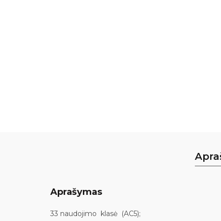
Apra
Aprašymas
33 naudojimo klasė (AC5);