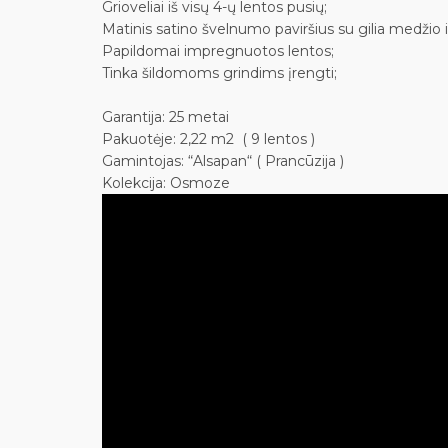
Grioveliai iš visų 4-ų lentos pusių;
Matinis satino švelnumo paviršius su gilia medžio i
Papildomai impregnuotos lentos;
Tinka šildomoms grindims įrengti;
Garantija: 25 metai
Pakuotėje: 2,22 m2 ( 9 lentos )
Gamintojas: “Alsapan“ ( Prancūzija )
Kolekcija: Osmoze