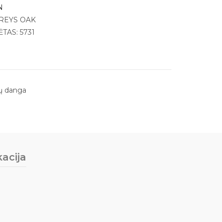
N
GREYS OAK
AS: 5731
ų danga
kacija