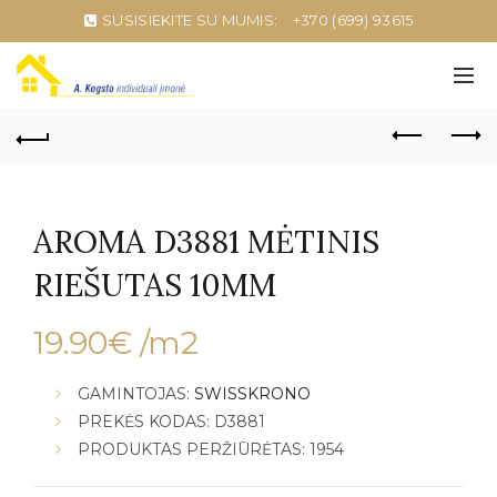
SUSISIEKITE SU MUMIS:
+370 (699) 93615
AROMA D3881 MĖTINIS
RIEŠUTAS 10MM
19.90
€
/m2
GAMINTOJAS:
SWISSKRONO
PREKĖS KODAS: D3881
PRODUKTAS PERŽIŪRĖTAS: 1954